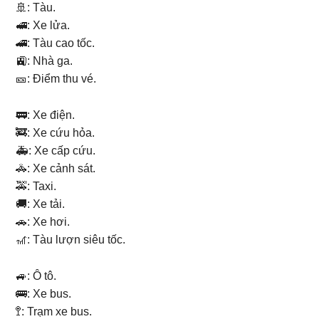
🚢: Tàu.
🚅: Xe lửa.
🚄: Tàu cao tốc.
🚉: Nhà ga.
🎫: Điểm thu vé.
🚃: Xe điện.
🚒: Xe cứu hỏa.
🚑: Xe cấp cứu.
🚓: Xe cảnh sát.
🚕: Taxi.
🚚: Xe tải.
🚗: Xe hơi.
🎢: Tàu lượn siêu tốc.
🚙: Ô tô.
🚌: Xe bus.
🚏: Trạm xe bus.