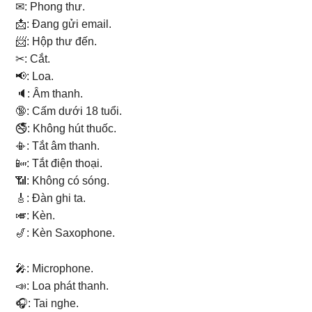
✉: Phong thư.
📩: Đang gửi email.
📨: Hộp thư đến.
✂: Cắt.
📢: Loa.
🔈: Âm thanh.
🔞: Cấm dưới 18 tuổi.
🚭: Không hút thuốc.
📳: Tắt âm thanh.
📴: Tắt điện thoại.
📶: Không có sóng.
🎸: Đàn ghi ta.
🎺: Kèn.
🎷: Kèn Saxophone.
🎤: Microphone.
📣: Loa phát thanh.
🎧: Tai nghe.