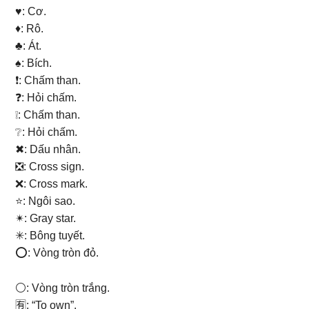
♥: Cơ.
♦: Rô.
♣: Át.
♠: Bích.
❗: Chấm than.
❓: Hỏi chấm.
❕: Chấm than.
❔: Hỏi chấm.
✖: Dấu nhân.
❎: Cross sign.
❌: Cross mark.
⭐: Ngôi sao.
✴: Gray star.
✳: Bông tuyết.
⭕: Vòng tròn đỏ.
⚪: Vòng tròn trắng.
🈶: “To own”.