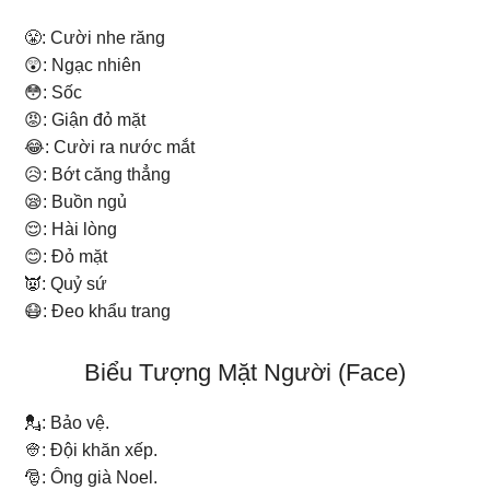
😤: Cười nhe răng
😲: Ngạc nhiên
😳: Sốc
😡: Giận đỏ mặt
😂: Cười ra nước mắt
😥: Bớt căng thẳng
😪: Buồn ngủ
😌: Hài lòng
😊: Đỏ mặt
👿: Quỷ sứ
😷: Đeo khẩu trang
Biểu Tượng Mặt Người (Face)
💂: Bảo vệ.
👳: Đội khăn xếp.
🎅: Ông già Noel.