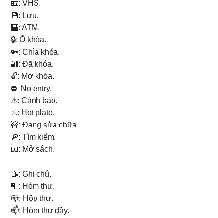
📼: VHS.
💾: Lưu.
🏧: ATM.
🔒: Ổ khóa.
🔑: Chìa khóa.
🔐: Đã khóa.
🔓: Mở khóa.
⛔: No entry.
⚠: Cảnh báo.
♨: Hot plate.
🚧: Đang sửa chữa.
🔎: Tìm kiếm.
📖: Mở sách.
📝: Ghi chú.
📮: Hòm thư.
📪: Hộp thư.
📫: Hòm thư đầy.