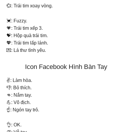
💞: Trái tim xoay vòng.
💓: Fuzzy.
💗: Trái tim xếp 3.
💝: Hộp quà trái tim.
💖: Trái tim lấp lánh.
💌: Lá thư tình yêu.
Icon Facebook Hình Bàn Tay
✌: Làm hòa.
👎: Bỏ thích.
👊: Nắm tay.
💪: Vô địch.
☝: Ngón tay trỏ.
👌: OK.