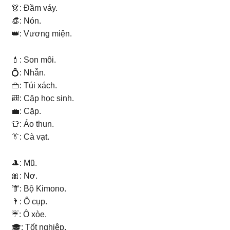
👗: Đầm váy.
👒: Nón.
👑: Vương miện.
💄: Son môi.
💍: Nhẫn.
👜: Túi xách.
🎒: Cặp học sinh.
💼: Cặp.
👕: Áo thun.
👔: Cà vạt.
🎩: Mũ.
🎀: Nơ.
👘: Bộ Kimono.
🌂: Ô cụp.
☔: Ô xòe.
🎓: Tốt nghiệp.