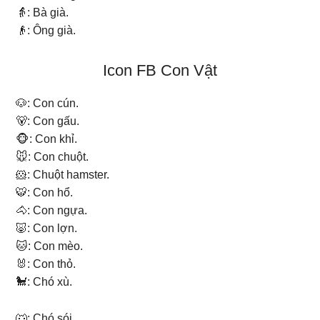
👵: Bà già.
👴: Ông già.
Icon FB Con Vật
🐶: Con cún.
🐻: Con gấu.
🐵: Con khỉ.
🐭: Con chuột.
🐹: Chuột hamster.
🐯: Con hổ.
🐴: Con ngựa.
🐷: Con lợn.
🐱: Con mèo.
🐰: Con thỏ.
🐩: Chó xù.
🐺: Chó sói.