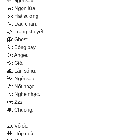
✨: Ngôi sao.
🔥: Ngọn lửa.
💦: Hạt sương.
🐾: Dấu chân.
🌙: Trăng khuyết.
👻: Ghost.
🎈: Bóng bay.
💢: Anger.
💨: Gió.
🌊: Làn sóng.
🌟: Ngôi sao.
🎵: Nốt nhạc.
🎶: Nghe nhạc.
💤: Zzz.
🔔: Chuông.
🐚: Vỏ ốc.
🎁: Hộp quà.