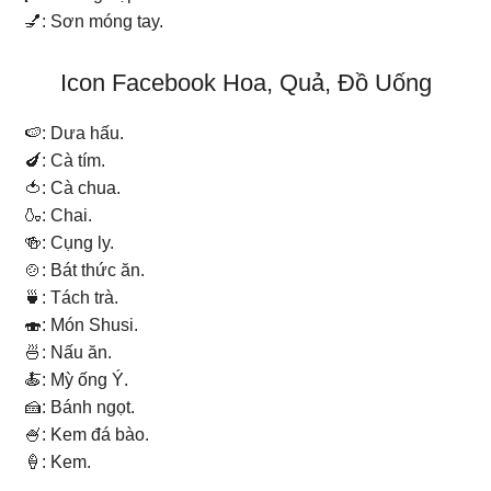
💅: Sơn móng tay.
Icon Facebook Hoa, Quả, Đồ Uống
🍉: Dưa hấu.
🍆: Cà tím.
🍅: Cà chua.
🍶: Chai.
🍻: Cụng ly.
🍲: Bát thức ăn.
🍵: Tách trà.
🍣: Món Shusi.
🍜: Nấu ăn.
🍝: Mỳ ống Ý.
🍰: Bánh ngọt.
🍧: Kem đá bào.
🍦: Kem.