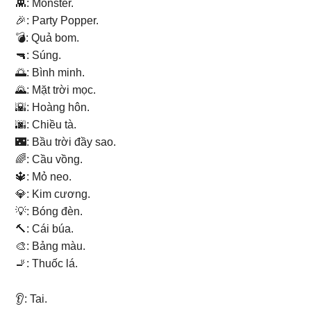
👾: Monster.
🎉: Party Popper.
💣: Quả bom.
🔫: Súng.
🌅: Bình minh.
🌄: Mặt trời mọc.
🌇: Hoàng hôn.
🌆: Chiều tà.
🌃: Bầu trời đầy sao.
🌈: Cầu vồng.
🔱: Mỏ neo.
💎: Kim cương.
💡: Bóng đèn.
🔨: Cái búa.
🎨: Bảng màu.
🚬: Thuốc lá.
👂: Tai.