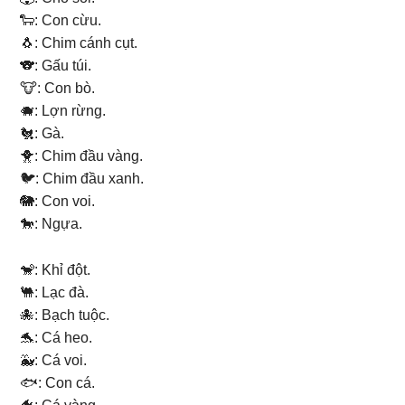
🐑: Con cừu.
🐧: Chim cánh cụt.
🐨: Gấu túi.
🐮: Con bò.
🐗: Lợn rừng.
🐔: Gà.
🐥: Chim đầu vàng.
🐦: Chim đầu xanh.
🐘: Con voi.
🐎: Ngựa.
🐒: Khỉ đột.
🐫: Lạc đà.
🐙: Bạch tuộc.
🐬: Cá heo.
🐳: Cá voi.
🐟: Con cá.