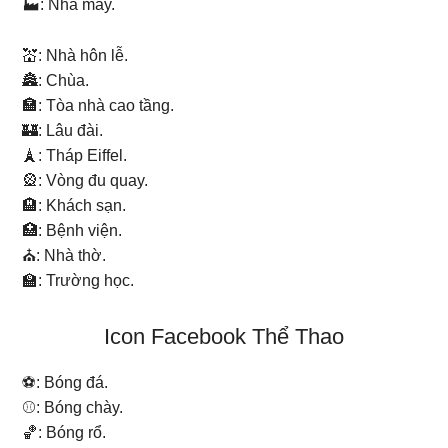
🏭: Nhà máy.
💒: Nhà hôn lễ.
🏯: Chùa.
🏣: Tòa nhà cao tầng.
🏰: Lâu đài.
🗼: Tháp Eiffel.
🎡: Vòng đu quay.
🏨: Khách sạn.
🏥: Bệnh viện.
⛪: Nhà thờ.
🏫: Trường học.
Icon Facebook Thể Thao
⚽: Bóng đá.
⚾: Bóng chày.
🏀: Bóng rổ.