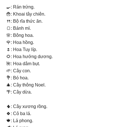
🍳: Rán trứng.
🍟: Khoai tây chiên.
🍴: Bộ rĩa thức ăn.
🍞: Bánh mì.
🌸: Bông hoa.
🌹: Hoa hồng.
🌷: Hoa Tuy líp.
🌻: Hoa hướng dương.
🌺: Hoa dâm bụt.
🌱: Cây con.
💐: Bó hoa.
🎄: Cây thông Noel.
🌴: Cây dừa.
🌵: Cây xương rồng.
🍀: Cỏ ba lá.
🍁: Lá phong.