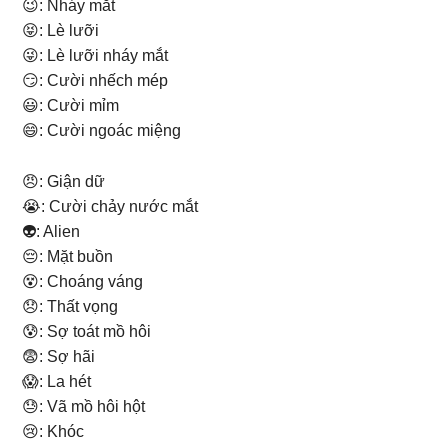
😉: Nháy mắt
😝: Lè lưỡi
😜: Lè lưỡi nháy mắt
😏: Cười nhếch mép
😃: Cười mỉm
😄: Cười ngoác miệng
😠: Giận dữ
😭: Cười chảy nước mắt
👽: Alien
😔: Mặt buồn
😵: Choáng váng
😞: Thất vọng
😰: Sợ toát mồ hôi
😨: Sợ hãi
😱: La hét
😓: Vã mồ hôi hột
😢: Khóc