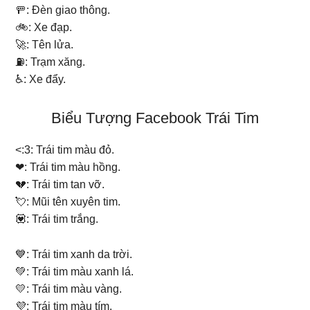
🚥: Đèn giao thông.
🚲: Xe đạp.
🚀: Tên lửa.
⛽: Trạm xăng.
♿: Xe đẩy.
Biểu Tượng Facebook Trái Tim
<:3: Trái tim màu đỏ.
❤: Trái tim màu hồng.
💔: Trái tim tan vỡ.
💘: Mũi tên xuyên tim.
💟: Trái tim trắng.
💙: Trái tim xanh da trời.
💚: Trái tim màu xanh lá.
💛: Trái tim màu vàng.
💜: Trái tim màu tím.