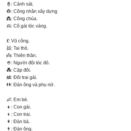
👮: Cảnh sát.
👷: Công nhân xây dựng
👸: Công chúa.
👱: Cô gái tóc vàng.
💃: Vũ công.
👯: Tai thỏ.
👼: Thiên thần.
👲: Người đội tóc đỏ.
💑: Cặp đôi.
🎎: Đôi trai gái.
👫: Đàn ông và phụ nữ.
👶: Em bé.
👧: Con gái.
👦: Con trai.
👩: Đàn bà.
👨: Đàn ông.