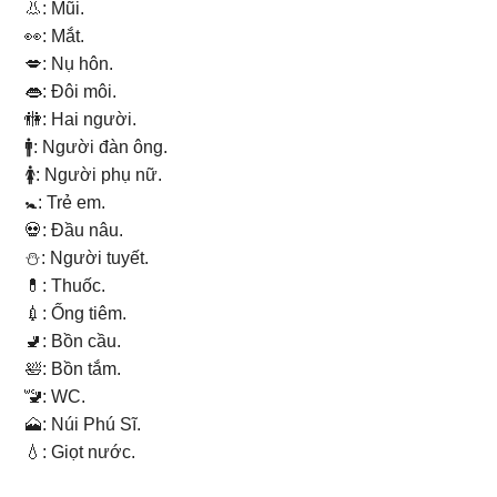
👃: Mũi.
👀: Mắt.
💋: Nụ hôn.
👄: Đôi môi.
🚻: Hai người.
🚹: Người đàn ông.
🚺: Người phụ nữ.
🚼: Trẻ em.
💀: Đầu nâu.
⛄: Người tuyết.
💊: Thuốc.
💉: Ống tiêm.
🚽: Bồn cầu.
🛀: Bồn tắm.
🚾: WC.
🗻: Núi Phú Sĩ.
💧: Giọt nước.