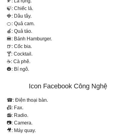
🍂: Lá rụng.
🍃: Chiếc lá.
🍓: Dâu tây.
🍊: Quả cam.
🍎: Quả táo.
🍔: Bánh Hamburger.
🍺: Cốc bia.
🍸: Cocktail.
☕: Cà phê.
🎃: Bí ngô.
Icon Facebook Công Nghệ
☎: Điện thoại bàn.
📠: Fax.
📻: Radio.
📷: Camera.
🎥: Máy quay.