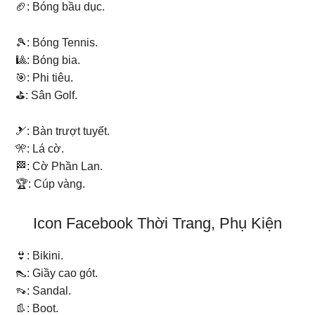
🏈: Bóng bầu dục.
🎾: Bóng Tennis.
🎱: Bóng bia.
🎯: Phi tiêu.
⛳: Sân Golf.
🎿: Bàn trượt tuyết.
🎌: Lá cờ.
🏁: Cờ Phần Lan.
🏆: Cúp vàng.
Icon Facebook Thời Trang, Phụ Kiện
👙: Bikini.
👠: Giầy cao gót.
👡: Sandal.
👢: Boot.