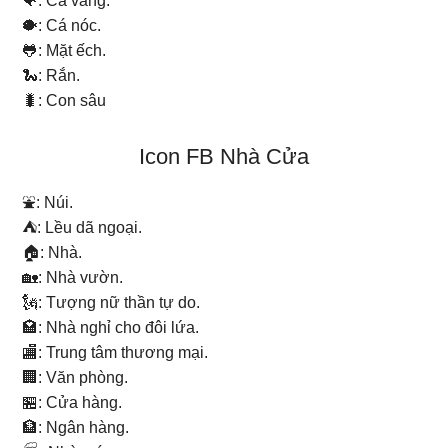
🐠: Cá vàng.
🐡: Cá nóc.
🐸: Mặt ếch.
🐍: Rắn.
🐛: Con sâu
Icon FB Nhà Cửa
⛲: Núi.
⛺: Lều dã ngoại.
🏠: Nhà.
🏡: Nhà vườn.
🗽: Tượng nữ thần tự do.
🏩: Nhà nghỉ cho đôi lứa.
🏬: Trung tâm thương mại.
🏢: Văn phòng.
🏪: Cửa hàng.
🏦: Ngân hàng.