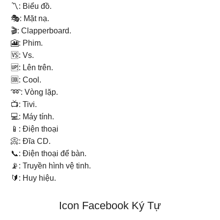
〽: Biểu đồ.
🎭: Mặt nạ.
🎬: Clapperboard.
🎦: Phim.
🆚: Vs.
🆙: Lên trên.
🆒: Cool.
➿: Vòng lặp.
📺: Tivi.
💻: Máy tính.
📱: Điện thoại
📀: Đĩa CD.
📞: Điện thoại để bàn.
📡: Truyền hình vệ tinh.
🔰: Huy hiệu.
Icon Facebook Ký Tự