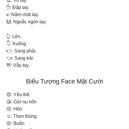
👏: Vỗ tay.
✋: Đập tay.
✊: Nắm chặt tay.
🙌: Ngoắc ngón tay.
👆: Lên.
👇: Xuống.
👉: Sang phải.
👈: Sang trái.
👋: Vẫy tay.
Biểu Tượng Face Mặt Cười
😍: Yêu thế.
😘: Gửi nụ hôn
😚: Hôn
☺: Thẹn thùng
😒: Buồn