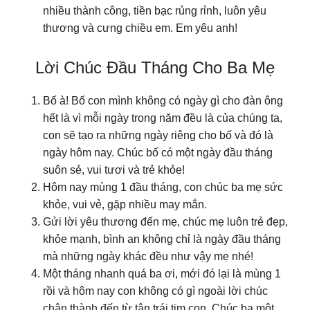
nhiều thành công, tiền bạc rủng rỉnh, luôn yêu
thương và cưng chiều em. Em yêu anh!
Lời Chúc Đầu Tháng Cho Ba Mẹ
Bố à! Bố con mình không có ngày gì cho đàn ông
hết là vì mỗi ngày trong năm đều là của chúng ta,
con sẽ tạo ra những ngày riêng cho bố và đó là
ngày hôm nay. Chúc bố có một ngày đầu tháng
suôn sẻ, vui tươi và trẻ khỏe!
Hôm nay mùng 1 đầu tháng, con chúc ba mẹ sức
khỏe, vui vẻ, gặp nhiều may mắn.
Gửi lời yêu thương đến mẹ, chúc mẹ luôn trẻ đẹp,
khỏe mạnh, bình an không chỉ là ngày đầu tháng
mà những ngày khác đều như vậy mẹ nhé!
Một tháng nhanh quá ba ơi, mới đó lại là mùng 1
rồi và hôm nay con không có gì ngoài lời chúc
chân thành đến từ tận trái tim con. Chúc ba một