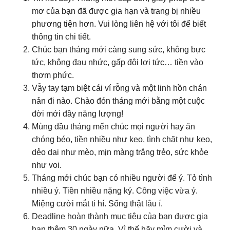
mơ của bạn đã được gia hạn và trang bị nhiều
phương tiện hơn. Vui lòng liên hệ với tôi để biết
thông tin chi tiết.
Chúc bạn tháng mới càng sung sức, không bực
tức, không đau nhức, gấp đôi lợi tức… tiền vào
thơm phức.
Vẫy tay tạm biệt cái ví rỗng và một linh hồn chán
nản đi nào. Chào đón tháng mới bằng một cuộc
đời mới đầy năng lượng!
Mùng đầu tháng mến chúc mọi người hay ăn
chóng béo, tiền nhiều như kẹo, tình chặt như keo,
dẻo dai như mèo, mịn màng trắng trẻo, sức khỏe
như voi.
Tháng mới chúc bạn có nhiều người để ý. Tỏ tình
nhiều ý. Tiền nhiều nặng ký. Công việc vừa ý.
Miệng cười mắt ti hí. Sống thật lâu í.
Deadline hoàn thành mục tiêu của bạn được gia
hạn thêm 30 ngày nữa. Vì thế hãy mỉm cười và