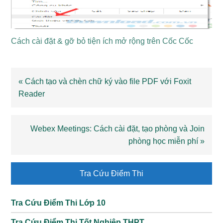
Cách cài đặt & gỡ bỏ tiện ích mở rộng trên Cốc Cốc
Previous
« Cách tạo và chèn chữ ký vào file PDF với Foxit
Post:
Reader
Next
Webex Meetings: Cách cài đặt, tạo phòng và Join
Post:
phòng học miễn phí »
Primary
Tra Cứu Điểm Thi
Sidebar
Tra Cứu Điểm Thi Lớp 10
Tra Cứu Điểm Thi Tốt Nghiệp THPT