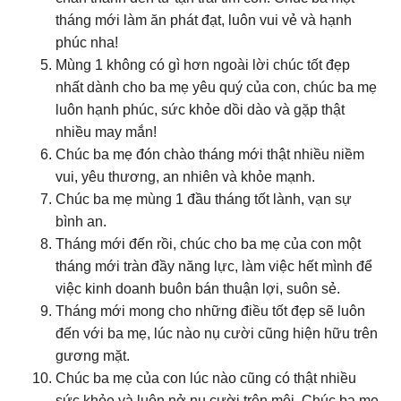
tháng mới làm ăn phát đạt, luôn vui vẻ và hạnh
phúc nha!
Mùng 1 không có gì hơn ngoài lời chúc tốt đẹp
nhất dành cho ba mẹ yêu quý của con, chúc ba mẹ
luôn hạnh phúc, sức khỏe dồi dào và gặp thật
nhiều may mắn!
Chúc ba mẹ đón chào tháng mới thật nhiều niềm
vui, yêu thương, an nhiên và khỏe mạnh.
Chúc ba mẹ mùng 1 đầu tháng tốt lành, vạn sự
bình an.
Tháng mới đến rồi, chúc cho ba mẹ của con một
tháng mới tràn đầy năng lực, làm việc hết mình để
việc kinh doanh buôn bán thuận lợi, suôn sẻ.
Tháng mới mong cho những điều tốt đẹp sẽ luôn
đến với ba mẹ, lúc nào nụ cười cũng hiện hữu trên
gương mặt.
Chúc ba mẹ của con lúc nào cũng có thật nhiều
sức khỏe và luôn nở nụ cười trên môi. Chúc ba mẹ