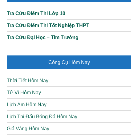
Sidebar
Nữ thần đại
Kadita
Pháp sư
Tra Cứu Điểm Thi Lớp 10
dương
Tra Cứu Điểm Thi Tốt Nghiệp THPT
Bạo chúa sa
Khufra
Đỡ đòn
Tra Cứu Đại Học – Tìm Trường
mạc
Pháp thủ ma
Layla
Xạ thủ
Công Cụ Hôm Nay
năng
Sát
Thời Tiết Hôm Nay
Lesley
Xạ thủ bắn tỉa
Xạ thủ
thủ
Tử Vi Hôm Nay
Nữ thần hoàng
Lịch Âm Hôm Nay
Lunox
Pháp sư
hôn
Lịch Thi Đấu Bóng Đá Hôm Nay
Tinh linh gang
Giá Vàng Hôm Nay
Lolita
Đỡ đòn
Hỗ trợ
thép