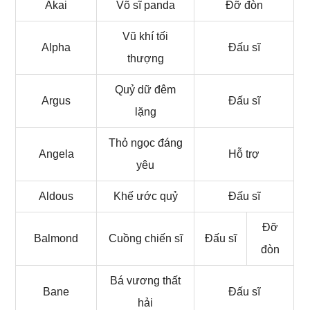
Akai
Võ sĩ panda
Đỡ đòn
Vũ khí tối
Alpha
Đấu sĩ
thượng
Quỷ dữ đêm
Argus
Đấu sĩ
lặng
Thỏ ngọc đáng
Angela
Hỗ trợ
yêu
Aldous
Khế ước quỷ
Đấu sĩ
Đỡ
Balmond
Cuồng chiến sĩ
Đấu sĩ
đòn
Bá vương thất
Bane
Đấu sĩ
hải