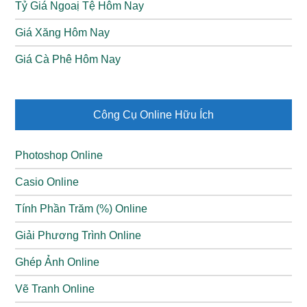
Tỷ Giá Ngoaị Tệ Hôm Nay
Sát
Giá Xăng Hôm Nay
Lapu Lapu
Đại tù trưởng
Đấu sĩ
thủ
Giá Cà Phê Hôm Nay
Hiệp sĩ thiên
Lancelot
Sát thủ
hương
Công Cụ Online Hữu Ích
Leomord
Kỵ sĩ bóng đêm
Đấu sĩ
Photoshop Online
Ling
Thanh tước
Sát thủ
Casio Online
Lylia
Cô phù thủy nhỏ
Pháp sư
Tính Phần Trăm (%) Online
Miya
Xạ thủ ánh trăng
Xạ thủ
Giải Phương Trình Online
Mũi thương tĩnh
Ghép Ảnh Online
Moskov
Xạ thủ
lặng
Vẽ Tranh Online