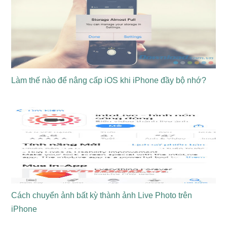
Hayabusa
Sát thủ
ảnh
Hylos
Vệ thần
Đỡ đòn
Đỡ
Hilda
Cự thạch chi lực
Đấu sĩ
đòn
Làm thế nào để nâng cấp iOS khi iPhone đầy bộ nhớ?
Thiên tài ma
Harley
Pháp sư
thuật
Helcurt
Chí ảnh giả
Sát thủ
Ảnh ma nhẫn
Hanzo
Sát thủ
giả
Cách chuyển ảnh bất kỳ thành ảnh Live Photo trên
Kẻ du hành thời
Harith
Pháp sư
iPhone
gian