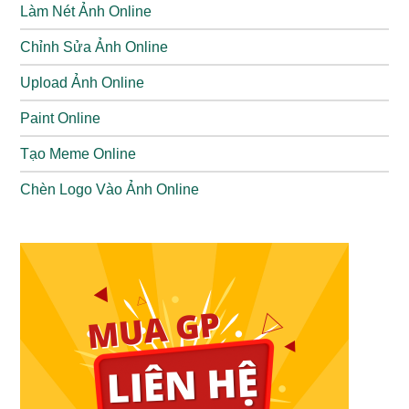
Chiến binh quả
Làm Nét Ảnh Online
Minsitthar
Đấu sĩ
cảm
Chỉnh Sửa Ảnh Online
Đứa con xứ
Upload Ảnh Online
Minotaur
Đỡ đòn
Hỗ trợ
Minos
Paint Online
Martis
Ashura vương
Đấu sĩ
Tạo Meme Online
Đỡ
Chèn Logo Vào Ảnh Online
Masha
Cuồng dã quyền
Đấu sĩ
đòn
Pháp sư mao
Pháp
Nana
Hỗ trợ
linh
sư
Móng vuốt ánh
Natalia
Sát thủ
sáng
Ngộ Không
Mỹ Hầu vương
Đấu sĩ