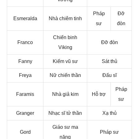
Pháp
Đỡ
Esmeralda
Nhà chiêm tinh
sư
đòn
Chiến binh
Franco
Đỡ đòn
Viking
Fanny
Kiếm vũ sư
Sát thủ
Freya
Nữ chiến thần
Đấu sĩ
Pháp
Faramis
Nhà giả kim
Hỗ trợ
sư
Granger
Nhạc sĩ tử thần
Xạ thủ
Giáo sư ma
Gord
Pháp sư
năng