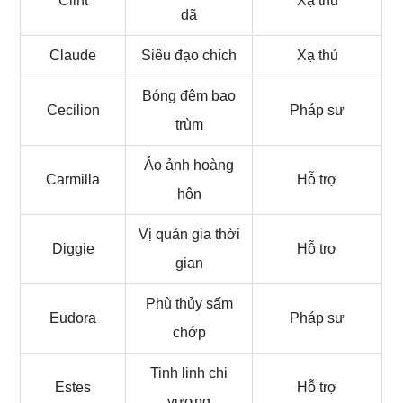
Clint
Xạ thủ
dã
Claude
Siêu đạo chích
Xạ thủ
Bóng đêm bao
Cecilion
Pháp sư
trùm
Ảo ảnh hoàng
Carmilla
Hỗ trợ
hôn
Vị quản gia thời
Diggie
Hỗ trợ
gian
Phù thủy sấm
Eudora
Pháp sư
chớp
Tinh linh chi
Estes
Hỗ trợ
vương