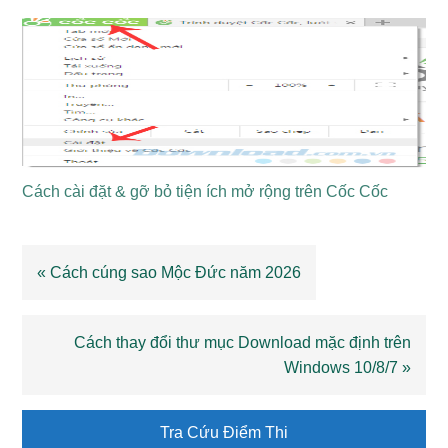
Linh hồn rừng
Irithel
Xạ thủ
xanh
Johnson
Quái xế
Đỡ đòn
Jawhead
Trái tim quả cảm
Đấu sĩ
Lưỡi kiếm bóng
Pháp
Cách cài đặt & gỡ bỏ tiện ích mở rộng trên Cốc Cốc
Karina
Sát thủ
đêm
sư
Kagura
Âm dương sư
Pháp sư
Previous
« Cách cúng sao Mộc Đức năm 2026
Post:
Karrie
Siêu ẩn tinh
Xạ thủ
Next
Cách thay đổi thư mục Download mặc định trên
Kaja
Vua Nazar
Đấu sĩ
Hỗ trợ
Post:
Windows 10/8/7 »
Nữ hoàng súng
Pháp
Kimmy
Xạ thủ
Primary
hơi
sư
Tra Cứu Điểm Thi