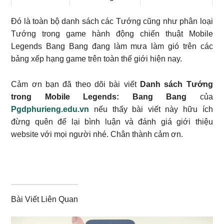
Gatotkaca
Huyền thoại
Đỡ đòn
Đó là toàn bộ danh sách các Tướng cũng như phân loại
Tướng trong game hành động chiến thuật Mobile
Pháp đài cự
Legends Bang Bang đang làm mưa làm gió trên các
Grock
Đỡ đòn
nhân
bảng xếp hạng game trên toàn thế giới hiện nay.
Lưỡi kiếm thánh
Pháp
Cảm ơn bạn đã theo dõi bài viết
Danh sách Tướng
Gusion
Sát thủ
thần
sư
trong Mobile Legends: Bang Bang
của
Pgdphurieng.edu.vn
nếu thấy bài viết này hữu ích
Pháp
đừng quên để lại bình luận và đánh giá giới thiệu
Guinevere
Quý cô Violet
Đấu sĩ
website với mọi người nhé. Chân thành cảm ơn.
sư
Hanabi
Xích ảnh
Xạ thủ
Điện ngọc bất
Hằng Nga
Pháp sư
diệt
Bài Viết Liên Quan
Huyết sắc chi